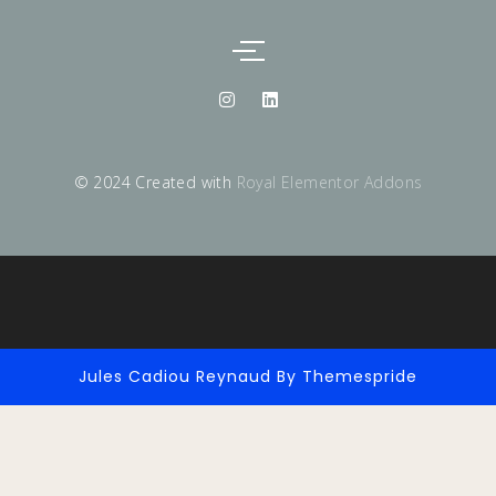
© 2024 Created with
Royal Elementor Addons
Jules Cadiou Reynaud
By Themespride